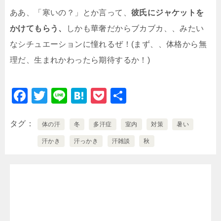
ああ、「寒いの？」とか言って、
彼氏にジャケットを
かけてもらう、
しかも華奢だからブカブカ、、みたい
なシチュエーションに憧れるぜ！(まず、、体格から無
理だ、生まれかわったら期待するか！)
F
T
Li
H
P
共
a
wi
n
at
o
有
c
tt
e
e
c
タグ
体の汗
冬
多汗症
室内
対策
暑い
e
er
n
k
汗かき
汗っかき
汗雑談
秋
b
a
et
o
o
k