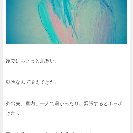
b
a
et
o
o
k
家ではちょっと肌寒い。
朝晩なんて冷えてきた。
外出先、室内、一人で暑かったり。緊張するとポッポ
きたり。