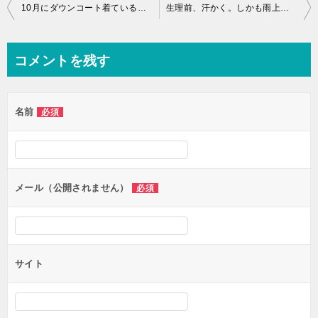
投
10月にダウンコート着ている人いたけど、汗かきには縁のない話だ。
生理前、汗かく。しかも雨上がり湿気最悪。
稿
ナ
コメントを残す
ビ
ゲ
名前
必須
ー
シ
ョ
ン
メール（公開されません）
必須
サイト