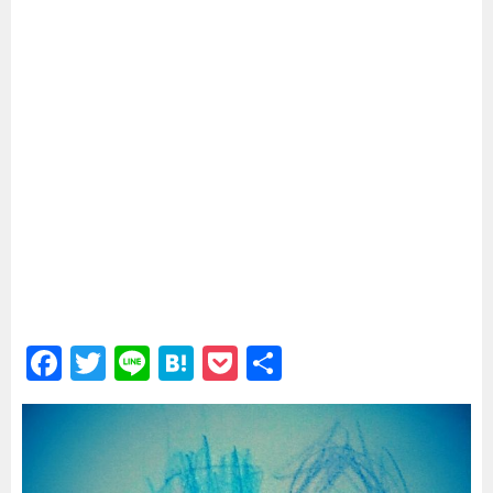
_
F
T
Li
H
P
共
a
wi
n
at
o
有
c
tt
e
e
c
e
er
n
k