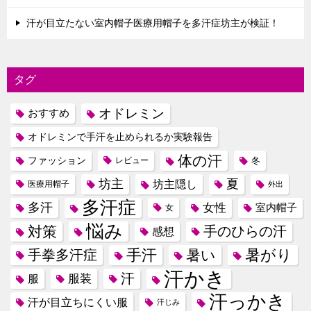
汗が目立たない室内帽子医療用帽子を多汗症坊主が検証！
タグ
オドレミン
おすすめ
オドレミンで手汗を止められるか実験報告
体の汗
ファッション
レビュー
冬
坊主
夏
坊主隠し
医療用帽子
外出
多汗症
多汗
女性
室内帽子
女
悩み
対策
手のひらの汗
感想
手汗
暑がり
手拳多汗症
暑い
汗かき
汗
服装
服
汗っかき
汗が目立ちにくい服
汗じみ