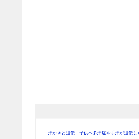
汗かきと遺伝 子供へ多汗症や手汗が遺伝し