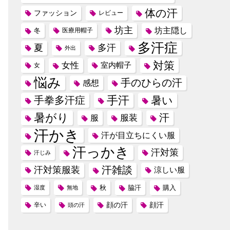
体の汗
ファッション
レビュー
坊主
坊主隠し
冬
医療用帽子
多汗症
夏
多汗
外出
対策
女性
室内帽子
女
悩み
手のひらの汗
感想
手汗
手拳多汗症
暑い
暑がり
汗
服装
服
汗かき
汗が目立ちにくい服
汗っかき
汗対策
汗じみ
汗雑談
汗対策服装
涼しい服
秋
脇汗
購入
湿度
無地
顔の汗
顔汗
辛い
頭の汗