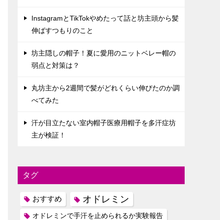
InstagramとTikTokやめたって話と坊主頭から髪
伸ばすつもりのこと
坊主隠しの帽子！夏に愛用のニットベレー帽の
弱点と対策は？
丸坊主から2週間で髪がどれくらい伸びたのか調
べてみた
汗が目立たない室内帽子医療用帽子を多汗症坊
主が検証！
タグ
オドレミン
おすすめ
オドレミンで手汗を止められるか実験報告