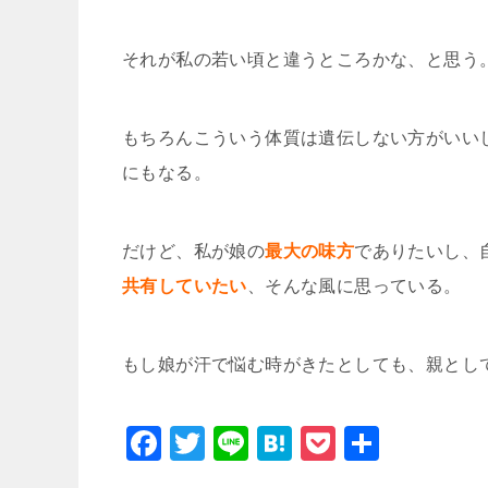
それが私の若い頃と違うところかな、と思う
もちろんこういう体質は遺伝しない方がいい
にもなる。
だけど、私が娘の
最大の味方
でありたいし、
共有していたい
、そんな風に思っている。
もし娘が汗で悩む時がきたとしても、親とし
F
T
Li
H
P
共
a
wi
n
at
o
有