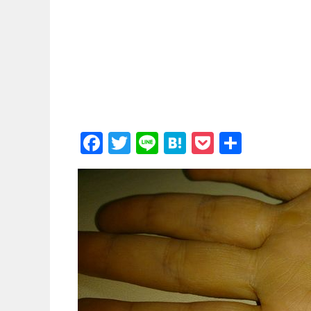
_
F
T
Li
H
P
共
a
wi
n
at
o
有
c
tt
e
e
c
e
er
n
k
b
a
et
o
o
k