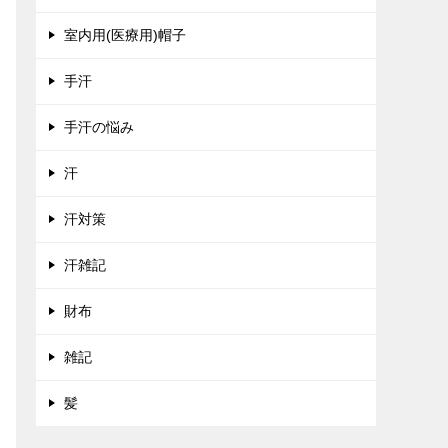
室内用(医療用)帽子
手汗
手汗の悩み
汗
汗対策
汗雑記
財布
雑記
髪