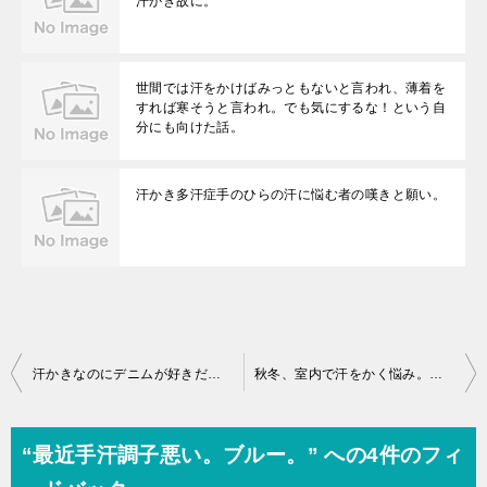
汗かき故に。
世間では汗をかけばみっともないと言われ、薄着を
すれば寒そうと言われ。でも気にするな！という自
分にも向けた話。
汗かき多汗症手のひらの汗に悩む者の嘆きと願い。
投
汗かきなのにデニムが好きだったから、私今まで夏に損していた！
秋冬、室内で汗をかく悩み。汗かきはこれからが辛い。
稿
ナ
“最近手汗調子悪い。ブルー。” への4件のフィ
ビ