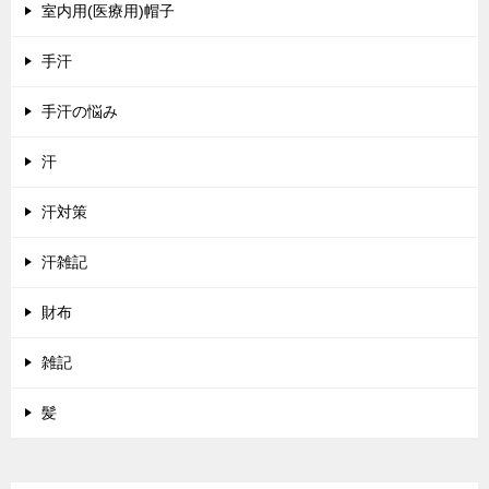
室内用(医療用)帽子
手汗
手汗の悩み
汗
汗対策
汗雑記
財布
雑記
髪