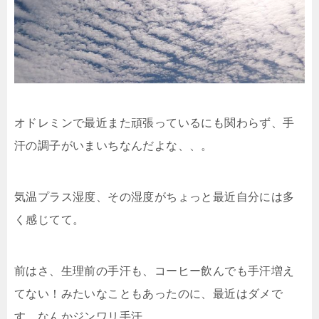
o
o
k
オドレミンで最近また頑張っているにも関わらず、手
汗の調子がいまいちなんだよな、、。
気温プラス湿度、その湿度がちょっと最近自分には多
く感じてて。
前はさ、生理前の手汗も、コーヒー飲んでも手汗増え
てない！みたいなこともあったのに、最近はダメで
す。なんかジンワリ手汗。