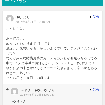
ードバック
ゲ
ー
ゆり
より:
返信
シ
2015年8月21日 10:48 AM
ョ
こんにちは。
ン
あー湿度、、
めっちゃわかります(Ｔ＿Ｔ)
最近、天気悪いから、涼しいようでいて、ジメジメムシムシ
してて、
なんかみんな結構薄手のカーディガンとか羽織っちゃってる
中で、1人で半袖で滝汗とか…。ツライ(Ｔ＿Ｔ)ですよね！
確かに店の中とかいくとクーラー効きすぎてて寒い時もある
けど〜。難しい…
とから思う…今日この頃っす。
らぶりーふさふさ
より:
返信
2015年8月21日 11:09 AM
>ゆりさん