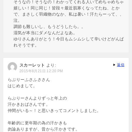
そうなの！そうなの！わかってくれる人いてめちゃめちゃ
嬉しい！同じ同じ！皆段々最近肌寒くなってたね、とか
で、まさしく羽織物のなか、私は暑い！汗たらーって、、
泣。
調節も難しいし、もうどうしたら。。
湿気が本当にダメなんだよなあ。
ゆりさんありがとう！今日もムシムシして辛いけどがんば
れそうです。
スカーレット
より:
返信
2015年8月21日 12:20 PM
らぶりーふさふささん
はじめまして。
らぶりーさんよりずっと年上の
汗かきおばさんです。
仲間がいる～！と思いきってコメントしました。
年齢的に更年期の為の汗かきも
勿論ありますが、昔から汗かきです。