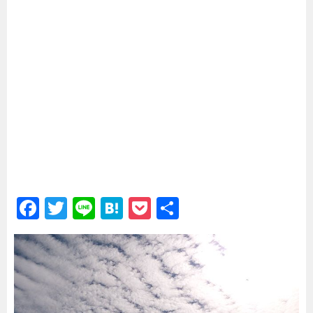
_
F
T
Li
H
P
共
a
wi
n
at
o
有
c
tt
e
e
c
e
er
n
k
b
a
et