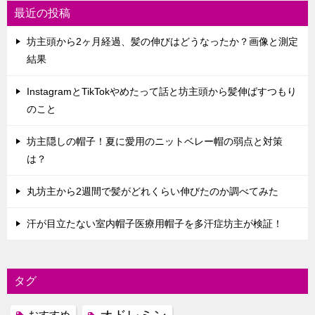
最近の投稿
坊主頭から2ヶ月経過、髪の伸びはどうなったか？画像と測定
結果
InstagramとTikTokやめたって話と坊主頭から髪伸ばすつもり
のこと
坊主隠しの帽子！夏に愛用のニットベレー帽の弱点と対策
は？
丸坊主から2週間で髪がどれくらい伸びたのか調べてみた
汗が目立たない室内帽子医療用帽子を多汗症坊主が検証！
タグ