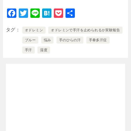
F
T
Li
H
P
共
a
wi
n
at
o
有
c
tt
e
e
c
タグ
オドレミン
オドレミンで手汗を止められるか実験報告
e
er
n
k
ブルー
悩み
手のひらの汗
手拳多汗症
b
a
et
手汗
湿度
o
o
k