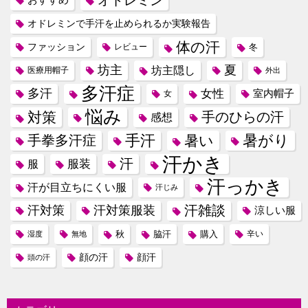
オドレミン
おすすめ
オドレミンで手汗を止められるか実験報告
体の汗
ファッション
レビュー
冬
坊主
夏
坊主隠し
医療用帽子
外出
多汗症
多汗
女性
室内帽子
女
悩み
対策
手のひらの汗
感想
手汗
暑がり
手拳多汗症
暑い
汗かき
汗
服装
服
汗っかき
汗が目立ちにくい服
汗じみ
汗雑談
汗対策
汗対策服装
涼しい服
秋
脇汗
購入
辛い
湿度
無地
顔の汗
顔汗
頭の汗