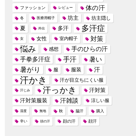
体の汗
ファッション
レビュー
坊主
坊主隠し
冬
医療用帽子
多汗症
夏
多汗
外出
対策
女性
室内帽子
女
悩み
手のひらの汗
感想
手汗
手拳多汗症
暑い
暑がり
汗
服装
服
汗かき
汗が目立ちにくい服
汗っかき
汗対策
汗じみ
汗雑談
汗対策服装
涼しい服
秋
脇汗
購入
湿度
無地
顔の汗
顔汗
辛い
頭の汗