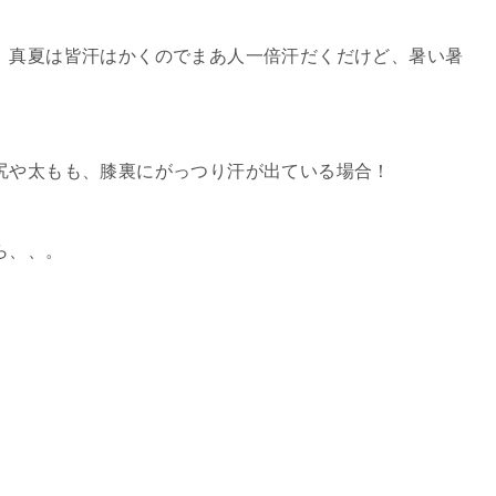
、真夏は皆汗はかくのでまあ人一倍汗だくだけど、暑い暑
尻や太もも、膝裏にがっつり汗が出ている場合！
ら、、。