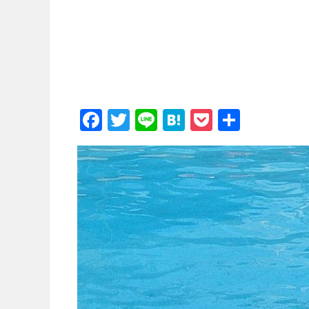
_
F
T
Li
H
P
共
a
wi
n
at
o
有
c
tt
e
e
c
e
er
n
k
b
a
et
o
o
k