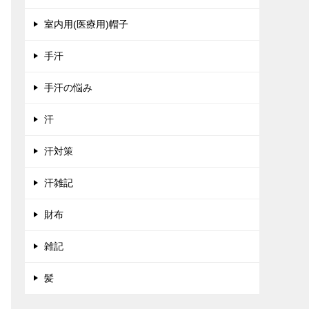
室内用(医療用)帽子
手汗
手汗の悩み
汗
汗対策
汗雑記
財布
雑記
髪