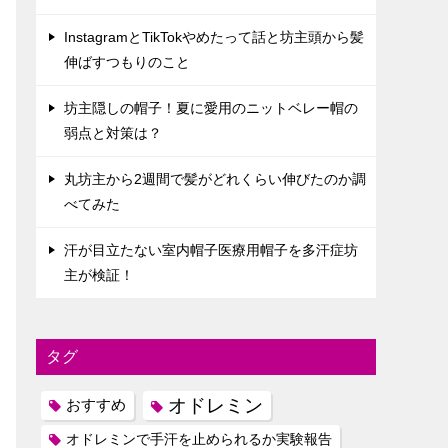
InstagramとTikTokやめたって話と坊主頭から髪
伸ばすつもりのこと
坊主隠しの帽子！夏に愛用のニットベレー帽の
弱点と対策は？
丸坊主から2週間で髪がどれくらい伸びたのか調
べてみた
汗が目立たない室内帽子医療用帽子を多汗症坊
主が検証！
タグ
オドレミン
おすすめ
オドレミンで手汗を止められるか実験報告