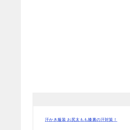
汗かき服装 お尻太もも膝裏の汗対策！