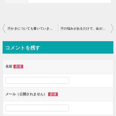
投
汗かきについても書いていきます。脇汗、手汗、顔汗、足汗、体の汗、頭の汗、悩みはつきません。
汗の悩みがあるだけで、金がかかる。妄想、汗かきの共和国で暮らす。
稿
ナ
コメントを残す
ビ
ゲ
名前
必須
ー
シ
ョ
ン
メール（公開されません）
必須