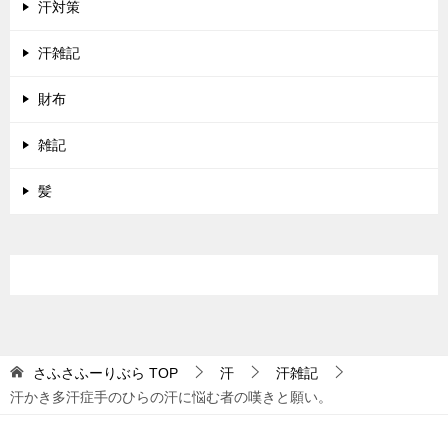
汗対策
汗雑記
財布
雑記
髪
さふさふーりぶら
TOP
汗
汗雑記
汗かき多汗症手のひらの汗に悩む者の嘆きと願い。