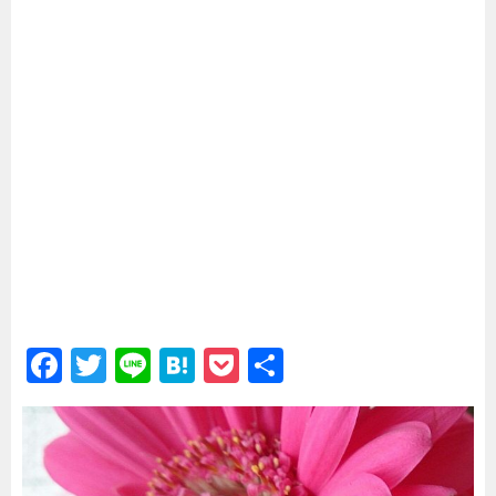
_
F
T
Li
H
P
共
a
wi
n
at
o
有
c
tt
e
e
c
e
er
n
k