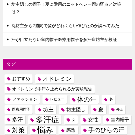
坊主隠しの帽子！夏に愛用のニットベレー帽の弱点と対策
は？
丸坊主から2週間で髪がどれくらい伸びたのか調べてみた
汗が目立たない室内帽子医療用帽子を多汗症坊主が検証！
タグ
オドレミン
おすすめ
オドレミンで手汗を止められるか実験報告
体の汗
ファッション
レビュー
冬
坊主
夏
坊主隠し
医療用帽子
外出
多汗症
多汗
女性
室内帽子
女
悩み
対策
手のひらの汗
感想