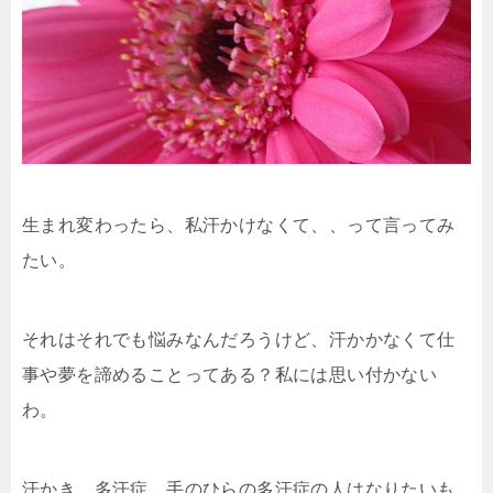
b
a
et
o
o
k
生まれ変わったら、私汗かけなくて、、って言ってみ
たい。
それはそれでも悩みなんだろうけど、汗かかなくて仕
事や夢を諦めることってある？私には思い付かない
わ。
汗かき、多汗症、手のひらの多汗症の人はなりたいも