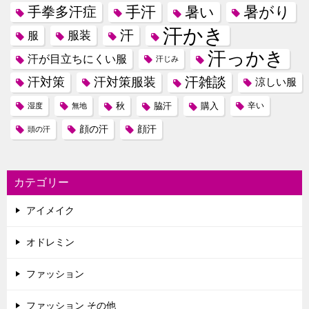
手汗
暑がり
手拳多汗症
暑い
汗かき
汗
服装
服
汗っかき
汗が目立ちにくい服
汗じみ
汗雑談
汗対策
汗対策服装
涼しい服
秋
脇汗
購入
辛い
湿度
無地
顔の汗
顔汗
頭の汗
カテゴリー
アイメイク
オドレミン
ファッション
ファッション その他