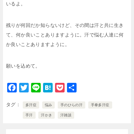
いるよ。
残りが何回だか知らないけど、その間は汗と共に生き
て、何か良いことありますように。汗で悩む人達に何
か良いことありますように。
願いを込めて。
F
T
Li
H
P
共
a
wi
n
at
o
有
c
tt
e
e
c
タグ
多汗症
悩み
手のひらの汗
手拳多汗症
e
er
n
k
手汗
汗かき
汗雑談
b
a
et