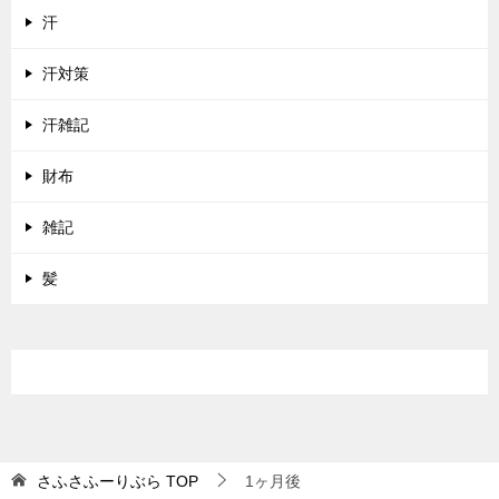
汗
汗対策
汗雑記
財布
雑記
髪
さふさふーりぶら
TOP
1ヶ月後