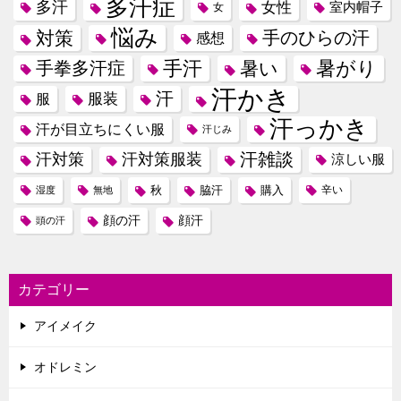
多汗症
多汗
女性
室内帽子
女
悩み
対策
手のひらの汗
感想
手汗
暑がり
手拳多汗症
暑い
汗かき
汗
服装
服
汗っかき
汗が目立ちにくい服
汗じみ
汗雑談
汗対策
汗対策服装
涼しい服
秋
脇汗
購入
辛い
湿度
無地
顔の汗
顔汗
頭の汗
カテゴリー
アイメイク
オドレミン