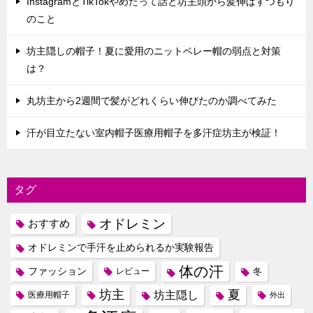
InstagramとTikTokやめたって話と坊主頭から髪伸ばすつもり
のこと
坊主隠しの帽子！夏に愛用のニットベレー帽の弱点と対策
は？
丸坊主から2週間で髪がどれくらい伸びたのか調べてみた
汗が目立たない室内帽子医療用帽子を多汗症坊主が検証！
タグ
オドレミン
おすすめ
オドレミンで手汗を止められるか実験報告
体の汗
ファッション
レビュー
冬
坊主
夏
坊主隠し
医療用帽子
外出