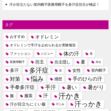
汗が目立たない室内帽子医療用帽子を多汗症坊主が検証！
タグ
オドレミン
おすすめ
オドレミンで手汗を止められるか実験報告
体の汗
ファッション
レビュー
冬
坊主
夏
坊主隠し
医療用帽子
外出
多汗症
多汗
女性
室内帽子
女
悩み
対策
手のひらの汗
感想
手汗
暑がり
手拳多汗症
暑い
汗かき
汗
服装
服
汗っかき
汗が目立ちにくい服
汗じみ