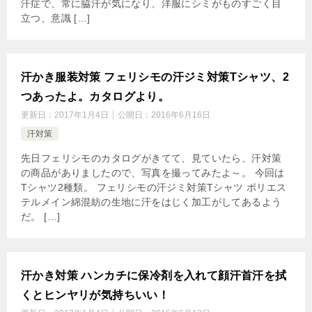
汗症で、常に脇汗が気になり、洋服にシミがものすごく目
立つ、意識 […]
汗かき服装対策 フェリシモの汗ジミ対策Tシャツ、2
つあったよ。カタログより。
更新日：
2017年1月4日
公開日：
2016年6月16日
汗対策
先日フェリシモのカタログがきてて、見ていたら、汗対策
の商品がありましたので、写真を撮ってみたよ～。 今回は
Tシャツ2種類。 フェリシモの汗ジミ対策Tシャツ ポリエス
テルメイン綿混紡の生地に汗をはじく加工がしてあるよう
だ。 […]
汗かき対策 ハンカチに保冷剤を入れて顔汗首汗を拭
くとヒンヤリが気持ちいい！