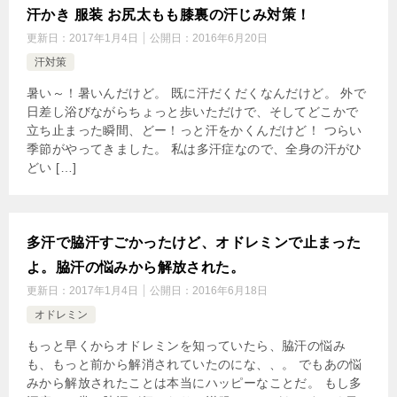
汗かき 服装 お尻太もも膝裏の汗じみ対策！
更新日：
2017年1月4日
公開日：
2016年6月20日
汗対策
暑い～！暑いんだけど。 既に汗だくだくなんだけど。 外で
日差し浴びながらちょっと歩いただけで、そしてどこかで
立ち止まった瞬間、どー！っと汗をかくんだけど！ つらい
季節がやってきました。 私は多汗症なので、全身の汗がひ
どい […]
多汗で脇汗すごかったけど、オドレミンで止まった
よ。脇汗の悩みから解放された。
更新日：
2017年1月4日
公開日：
2016年6月18日
オドレミン
もっと早くからオドレミンを知っていたら、脇汗の悩み
も、もっと前から解消されていたのにな、、。 でもあの悩
みから解放されたことは本当にハッピーなことだ。 もし多