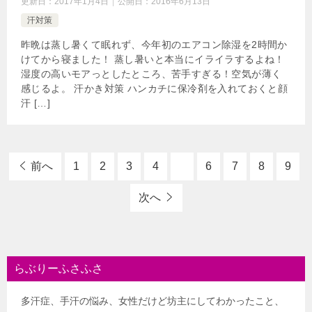
更新日：
2017年1月4日
公開日：
2016年6月13日
汗対策
昨晩は蒸し暑くて眠れず、今年初のエアコン除湿を2時間か
けてから寝ました！ 蒸し暑いと本当にイライラするよね！
湿度の高いモアっとしたところ、苦手すぎる！空気が薄く
感じるよ。 汗かき対策 ハンカチに保冷剤を入れておくと顔
汗 […]
前へ
1
2
3
4
5
6
7
8
9
次へ
らぶりーふさふさ
多汗症、手汗の悩み、女性だけど坊主にしてわかったこと、